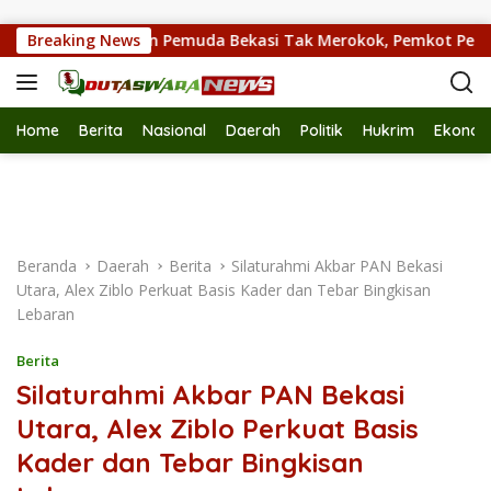
Langsung ke konten
83,10 Persen Pemuda Bekasi Tak Merokok, Pemkot Perkuat 
Breaking News
Home
Berita
Nasional
Daerah
Politik
Hukrim
Ekonom
Beranda
Daerah
Berita
Silaturahmi Akbar PAN Bekasi
Utara, Alex Ziblo Perkuat Basis Kader dan Tebar Bingkisan
Lebaran
Berita
Silaturahmi Akbar PAN Bekasi
Utara, Alex Ziblo Perkuat Basis
Kader dan Tebar Bingkisan