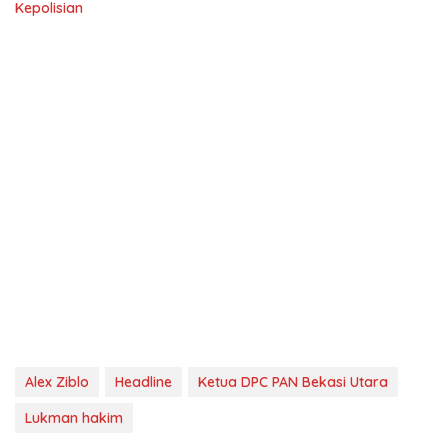
Kepolisian
Alex Ziblo
Headline
Ketua DPC PAN Bekasi Utara
Lukman hakim