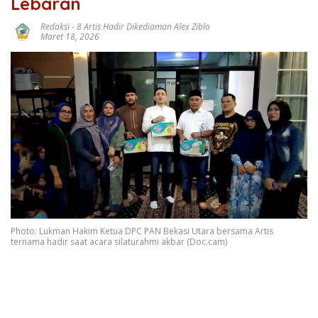
Lebaran
Redaksi
-
8 Artis Hadir Dikediaman Alex Ziblo
Maret 18, 2026
Photo: Lukman Hakim Ketua DPC PAN Bekasi Utara bersama Artis
ternama hadir saat acara silaturahmi akbar (Doc.cam)