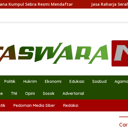
a Resmi Mendaftar
Jasa Raharja Serahkan Santunan kep
Politik
Hukrim
Ekonomi
Edukasi
Sosbud
Agam
ne
TNI
Opini
Sosok
Advertorial
tik
Pedoman Media Siber
Redaksi
Car