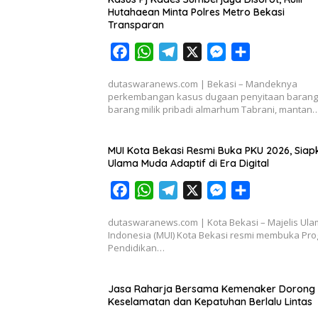
Hutahaean Minta Polres Metro Bekasi
Transparan
F
W
T
X
M
S
a
h
e
e
h
dutaswaranews.com | Bekasi – Mandeknya
c
a
l
s
a
perkembangan kasus dugaan penyitaan barang
e
t
e
s
r
barang milik pribadi almarhum Tabrani, mantan
b
s
g
e
e
o
A
r
n
MUI Kota Bekasi Resmi Buka PKU 2026, Siap
o
p
a
g
Ulama Muda Adaptif di Era Digital
k
p
m
e
F
W
T
X
M
S
r
a
h
e
e
h
dutaswaranews.com | Kota Bekasi – Majelis Ul
c
a
l
s
a
Indonesia (MUI) Kota Bekasi resmi membuka Pr
e
t
e
s
r
Pendidikan…
b
s
g
e
e
o
A
r
n
Jasa Raharja Bersama Kemenaker Dorong
o
p
a
g
Keselamatan dan Kepatuhan Berlalu Lintas