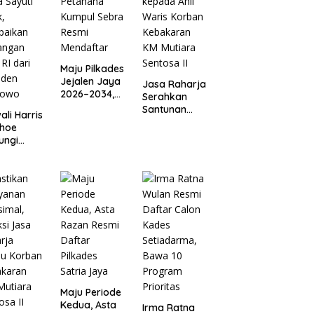
Maju Pilkades
Jejalen Jaya
Jasa Raharja
2026–2034,
Serahkan
Petahana
Santunan
li Harris
Kumpul
kepada Ahli
ihoe
Sebra Resmi
Waris Korban
ungi
Mendaftar
Kebakaran
a Sayuti
KM Mutiara
,
Sentosa II
paikan
angan
RI dari
iden
bowo
Maju Periode
Kedua, Asta
Irma Ratna