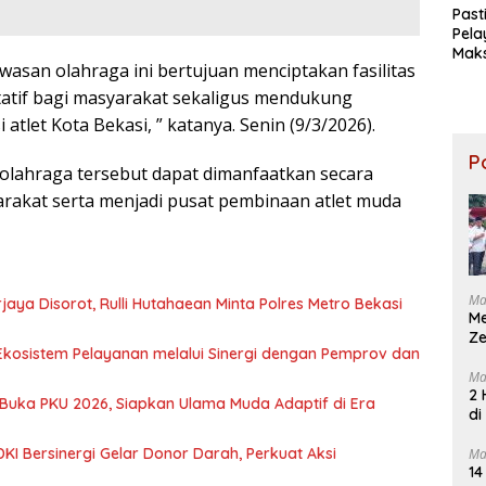
Past
Pel
Maks
asan olahraga ini bertujuan menciptakan fasilitas
Dire
Rah
tatif bagi masyarakat sekaligus mendukung
Tinj
atlet Kota Bekasi, ” katanya. Senin (9/3/2026).
Kor
Keb
P
KM M
s olahraga tersebut dapat dimanfaatkan secara
Sent
rakat serta menjadi pusat pembinaan atlet muda
Ma
aya Disorot, Rulli Hutahaean Minta Polres Metro Bekasi
M
Ze
Ekosistem Pelayanan melalui Sinergi dengan Pemprov dan
Ma
2 
 Buka PKU 2026, Siapkan Ulama Muda Adaptif di Era
di
KI Bersinergi Gelar Donor Darah, Perkuat Aksi
Ma
14