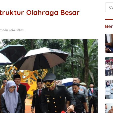
Cari
struktur Olahraga Besar
untu
Ber
rpadu Kota Bekasi.