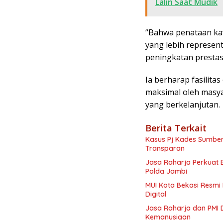
Lalin Saat Mudik
“Bahwa penataan kaw
yang lebih represen
peningkatan prestasi 
Ia berharap fasilita
maksimal oleh masya
yang berkelanjutan.
Berita Terkait
Kasus Pj Kades Sumberj
Transparan
Jasa Raharja Perkuat 
Polda Jambi
MUI Kota Bekasi Resmi
Digital
Jasa Raharja dan PMI D
Kemanusiaan