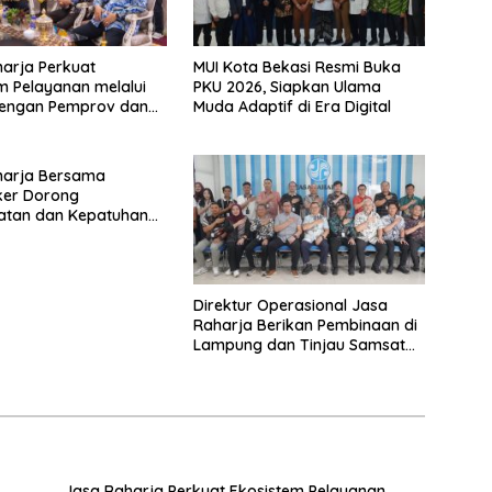
arja Perkuat
MUI Kota Bekasi Resmi Buka
m Pelayanan melalui
PKU 2026, Siapkan Ulama
dengan Pemprov dan
Muda Adaptif di Era Digital
ambi
harja Bersama
er Dorong
atan dan Kepatuhan
intas
Direktur Operasional Jasa
Raharja Berikan Pembinaan di
Lampung dan Tinjau Samsat
Rajabasa
Jasa Raharja Perkuat Ekosistem Pelayanan