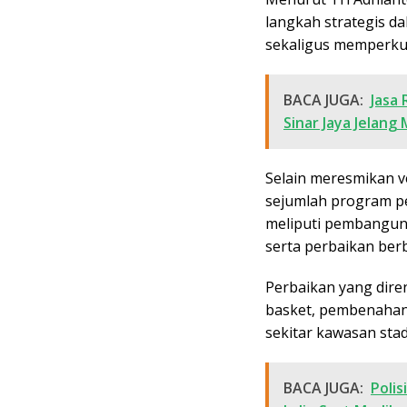
langkah strategis d
sekaligus memperkua
BACA JUGA:
Jasa
Sinar Jaya Jelang
Selain meresmikan 
sejumlah program p
meliputi pembangun
serta perbaikan berb
Perbaikan yang dir
basket, pembenahan l
sekitar kawasan stad
BACA JUGA:
Polis