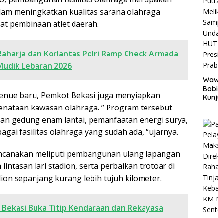
alam meningkatkan kualitas sarana olahraga
t pembinaan atlet daerah.
 Raharja dan Korlantas Polri Ramp Check Armada
 Mudik Lebaran 2026
Wawa
Bob
venue baru, Pemkot Bekasi juga menyiapkan
Kunj
Putr
enataan kawasan olahraga. ” Program tersebut
Melik
an gedung enam lantai, pemanfaatan energi surya,
Sam
agai fasilitas olahraga yang sudah ada, “ujarnya.
Und
HUT 
Pres
encanakan meliputi pembangunan ulang lapangan
Pra
intasan lari stadion, serta perbaikan trotoar di
ion sepanjang kurang lebih tujuh kilometer.
i Bekasi Buka Titip Kendaraan dan Rekayasa