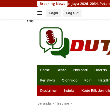
Langsung
Maju Pilkades Jejalen Jaya 2026–2034, Petahana Kumpul Sebr
Breaking News
ke
konten
Login
Log Out
tutup
Home
Berita
Nasional
Daerah
Peristiwa
Olahraga
Polri
Headli
Disclaimer
Indeks
Kode Etik Jurnalis
Beranda
Headline