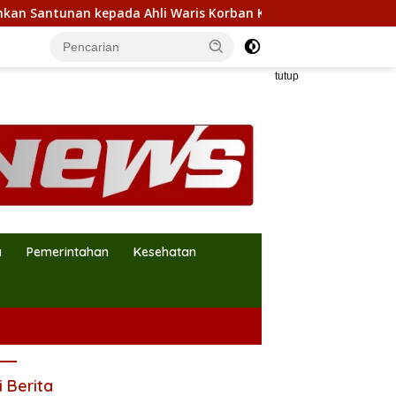
ada Ahli Waris Korban Kebakaran KM Mutiara Sentosa II
tutup
a
Pemerintahan
Kesehatan
i Berita