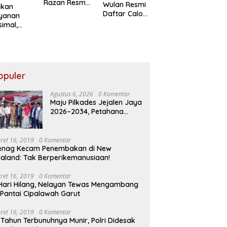
Razan Resmi
Wulan Resmi
ikan
Daftar
Daftar Calon
ayanan
Pilkades
Kades
imal,
Satria Jaya
Setiadarma,
ksi Jasa
Bawa 10
arja
Program
au
Prioritas
ban
akaran
opuler
utiara
osa II
Agustus 6, 2026
0 Komentar
Maju Pilkades Jejalen Jaya
2026–2034, Petahana
Kumpul Sebra Resmi
Mendaftar
ret 16, 2019
0 Komentar
enag Kecam Penembakan di New
aland: Tak Berperikemanusiaan!
ret 16, 2019
0 Komentar
Hari Hilang, Nelayan Tewas Mengambang
 Pantai Cipalawah Garut
ret 16, 2019
0 Komentar
 Tahun Terbunuhnya Munir, Polri Didesak