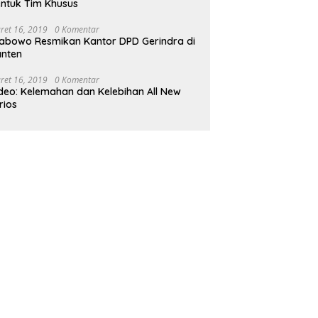
ntuk Tim Khusus
ret 16, 2019
0 Komentar
abowo Resmikan Kantor DPD Gerindra di
nten
ret 16, 2019
0 Komentar
deo: Kelemahan dan Kelebihan All New
rios