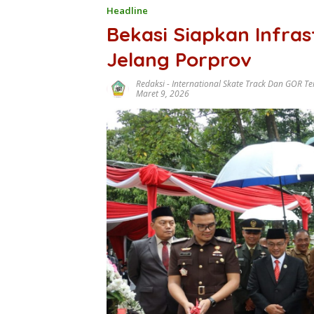
Headline
Bekasi Siapkan Infra
Jelang Porprov
Redaksi
-
International Skate Track Dan GOR Te
Maret 9, 2026