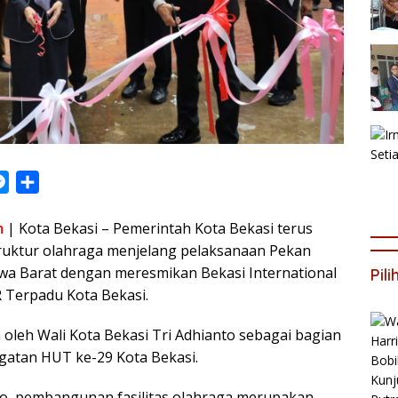
M
S
e
h
m
| Kota Bekasi – Pemerintah Kota Bekasi terus
s
a
ruktur olahraga menjelang pelaksanaan Pekan
s
r
awa Barat dengan meresmikan Bekasi International
Pil
e
e
 Terpadu Kota Bekasi.
n
g
 oleh Wali Kota Bekasi Tri Adhianto sebagai bagian
e
ngatan HUT ke-29 Kota Bekasi.
r
o, pembangunan fasilitas olahraga merupakan