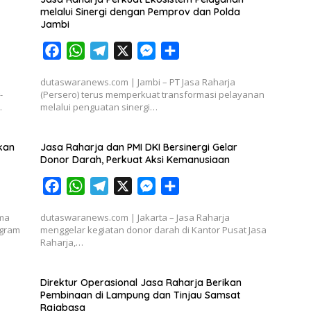
melalui Sinergi dengan Pemprov dan Polda
Jambi
F
W
T
X
M
S
a
h
e
e
h
dutaswaranews.com | Jambi – PT Jasa Raharja
c
a
l
s
a
-
(Persero) terus memperkuat transformasi pelayanan
e
t
e
s
r
…
melalui penguatan sinergi…
b
s
g
e
e
o
A
r
n
kan
Jasa Raharja dan PMI DKI Bersinergi Gelar
o
p
a
g
Donor Darah, Perkuat Aksi Kemanusiaan
k
p
m
e
F
W
T
X
M
S
r
a
h
e
e
h
ama
dutaswaranews.com | Jakarta – Jasa Raharja
c
a
l
s
a
ogram
menggelar kegiatan donor darah di Kantor Pusat Jasa
e
t
e
s
r
Raharja,…
b
s
g
e
e
o
A
r
n
Direktur Operasional Jasa Raharja Berikan
o
p
a
g
Pembinaan di Lampung dan Tinjau Samsat
Rajabasa