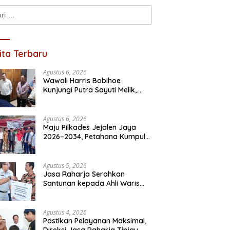
k:
ita Terbaru
Agustus 6, 2026
Wawali Harris Bobihoe
Kunjungi Putra Sayuti Melik,
Sampaikan Undangan HUT RI
dari Presiden Prabowo
Agustus 6, 2026
Maju Pilkades Jejalen Jaya
2026–2034, Petahana Kumpul
Sebra Resmi Mendaftar
Agustus 5, 2026
Jasa Raharja Serahkan
Santunan kepada Ahli Waris
Korban Kebakaran KM Mutiara
Sentosa II
Agustus 4, 2026
Pastikan Pelayanan Maksimal,
Direksi Jasa Raharja Tinjau