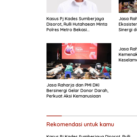
Kasus Pj Kades Sumberjaya
Jasa Rah
Disorot, Rulli Hutahaean Minta
Ekosiste
Polres Metro Bekasi
Sinergi 
Transparan
Polda J
Jasa Ra
Kemenak
Keselam
Berlalu L
Jasa Raharja dan PMI DKI
Bersinergi Gelar Donor Darah,
Perkuat Aksi Kemanusiaan
Rekomendasi untuk kamu
Kasus Pj Kades Sumberjaya Disorot, Rulli