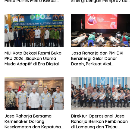
Minta Polres Metro Bekasi
Sinergi dengan Pemprov dan
Transparan
Polda Jambi
MUI Kota Bekasi Resmi Buka
Jasa Raharja dan PMI DKI
PKU 2026, Siapkan Ulama
Bersinergi Gelar Donor
Muda Adaptif di Era Digital
Darah, Perkuat Aksi
Kemanusiaan
Jasa Raharja Bersama
Direktur Operasional Jasa
Kemenaker Dorong
Raharja Berikan Pembinaan
Keselamatan dan Kepatuhan
di Lampung dan Tinjau
Berlalu Lintas
Samsat Rajabasa