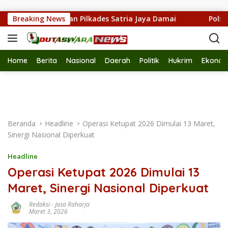
Langsung ke konten
aple, Serukan Pilkades Satria Jaya Damai
Breaking News
Polsek Meda
Home
Berita
Nasional
Daerah
Politik
Hukrim
Ekonom
Beranda
Headline
Operasi Ketupat 2026 Dimulai 13 Maret,
Sinergi Nasional Diperkuat
Headline
Operasi Ketupat 2026 Dimulai 13
Maret, Sinergi Nasional Diperkuat
Redaksi
-
Jasa Raharja
Maret 3, 2026