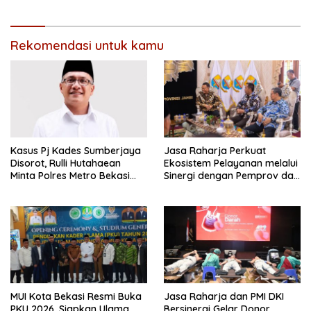
Rekomendasi untuk kamu
Kasus Pj Kades Sumberjaya
Jasa Raharja Perkuat
Disorot, Rulli Hutahaean
Ekosistem Pelayanan melalui
Minta Polres Metro Bekasi
Sinergi dengan Pemprov dan
Transparan
Polda Jambi
MUI Kota Bekasi Resmi Buka
Jasa Raharja dan PMI DKI
PKU 2026, Siapkan Ulama
Bersinergi Gelar Donor