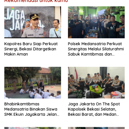
Rekomendasi untuk kamu
Kapolres Baru Siap Perkuat
Polsek Medansatria Perkuat
Sinergi, Bekasi Ditargetkan
Sinergitas Melalui Silaturahmi
Makin Aman
Sabuk Kamtibmas dan
Penyerapan Aspirasi
Masyarakat
Bhabinkamtibmas
Jaga Jakarta On The Spot
Medansatria Binakan Siswa
Kapolsek Bekasi Selatan,
SMK Ekuin Jayakarta Jelang
Bekasi Barat, dan Medan
Lomba Yel-Yel Tingkat Polda
Satria Perkuat Sinergitas
Metro Jaya
TNI–Polri Melalui Kunjungan