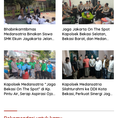
Bhabinkamtibmas
Jaga Jakarta On The Spot
Medansatria Binakan Siswa
Kapolsek Bekasi Selatan,
SMK Ekuin Jayakarta Jelang
Bekasi Barat, dan Medan
Lomba Yel-Yel Tingkat Polda
Satria Perkuat Sinergitas
Metro Jaya
TNI–Polri Melalui Kunjungan
ke Koramil 01 Kranji
Kapolsek Medansatria “Jaga
Kapolsek Medansatria
Bekasi On The Spot” di Kp.
Silahturahmi ke DDII Kota
Pintu Air, Serap Aspirasi Ojol
Bekasi, Perkuat Sinergi Jaga
dan Warga
Kamtibmas