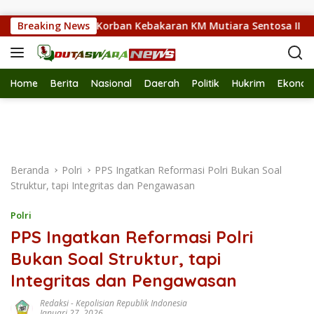
Langsung ke konten
Ahli Waris Korban Kebakaran KM Mutiara Sentosa II
Breaking News
Pa
Home
Berita
Nasional
Daerah
Politik
Hukrim
Ekonom
Beranda
Polri
PPS Ingatkan Reformasi Polri Bukan Soal
Struktur, tapi Integritas dan Pengawasan
Polri
PPS Ingatkan Reformasi Polri
Bukan Soal Struktur, tapi
Integritas dan Pengawasan
Redaksi
-
Kepolisian Republik Indonesia
Januari 27, 2026