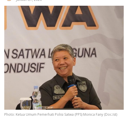
Photo: Ketua Umum Pemerhati Polisi Satwa (PPS) Monica Fany (Doc.Ist)