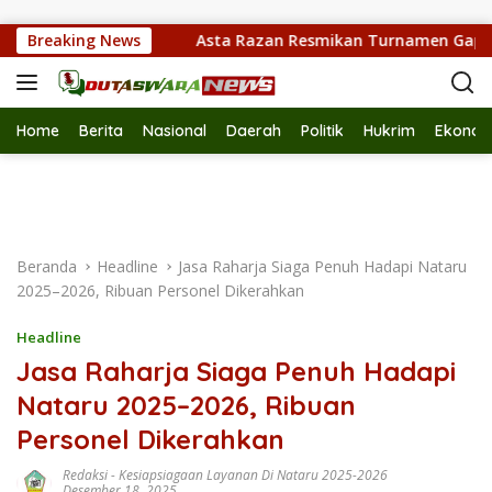
Langsung ke konten
npa Rokok
Breaking News
Asta Razan Resmikan Turnamen Gaple, Seruk
Home
Berita
Nasional
Daerah
Politik
Hukrim
Ekonom
Beranda
Headline
Jasa Raharja Siaga Penuh Hadapi Nataru
2025–2026, Ribuan Personel Dikerahkan
Headline
Jasa Raharja Siaga Penuh Hadapi
Nataru 2025–2026, Ribuan
Personel Dikerahkan
Redaksi
-
Kesiapsiagaan Layanan Di Nataru 2025-2026
Desember 18, 2025